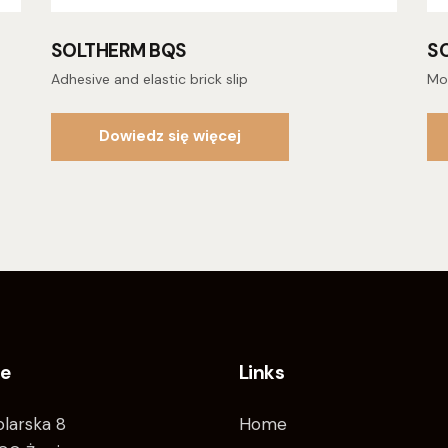
SOLTHERM BQS
S
Adhesive and elastic brick slip
Mo
Dowiedz się więcej
ce
Links
tolarska 8
Home