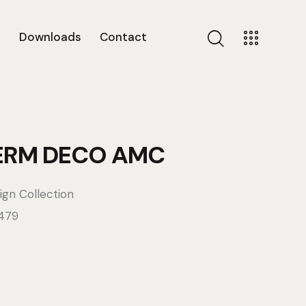
s
Downloads
Contact
ERM DECO AMC
ign Collection
479