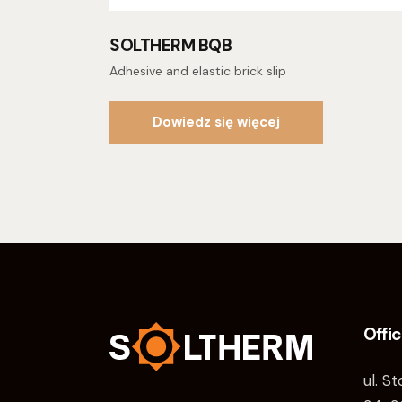
SOLTHERM BQB
Adhesive and elastic brick slip
Dowiedz się więcej
Offi
ul. S