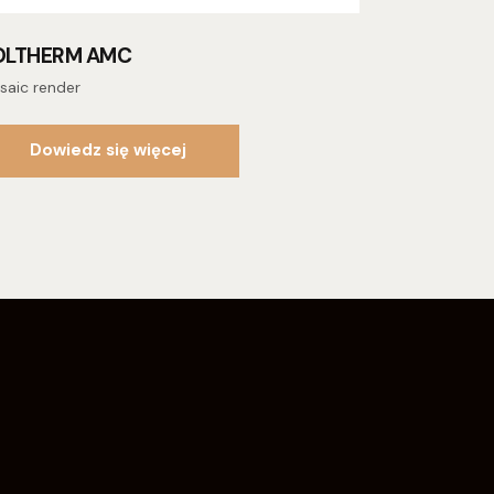
OLTHERM AMC
saic render
Dowiedz się więcej