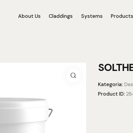
About Us
Claddings
Systems
Product
SOLTH
Kategoria:
Des
Product ID:
28