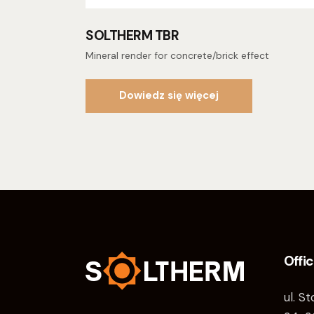
SOLTHERM TBR
Mineral render for concrete/brick effect
Dowiedz się więcej
Offi
ul. S