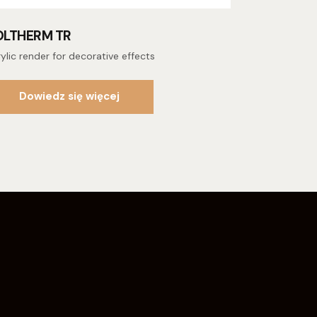
OLTHERM TR
ylic render for decorative effects
Dowiedz się więcej