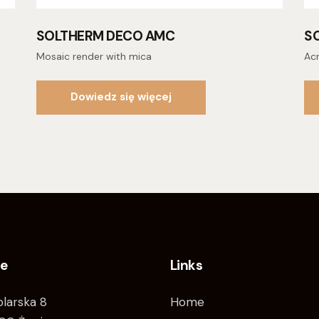
SOLTHERM DECO AMC
S
Mosaic render with mica
Acr
Dowiedz się więcej
ce
Links
tolarska 8
Home