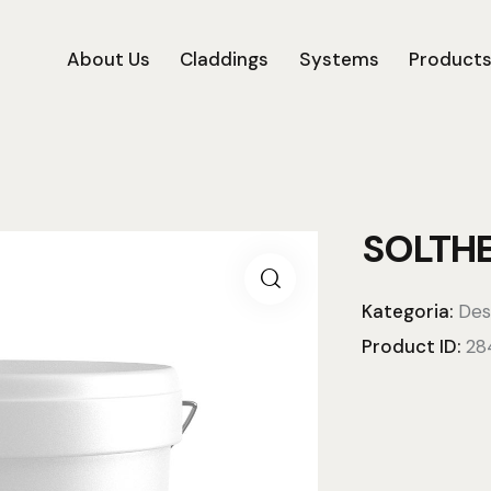
About Us
Claddings
Systems
Product
SOLTH
Kategoria:
Des
Product ID:
28