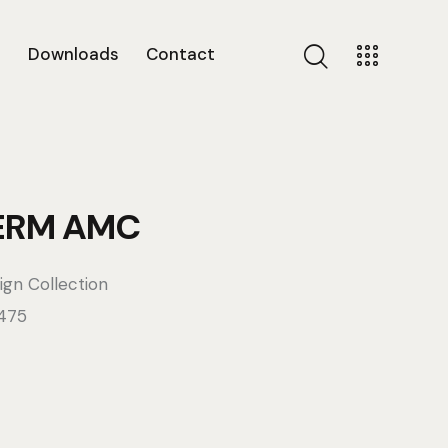
s
Downloads
Contact
ERM AMC
ign Collection
475